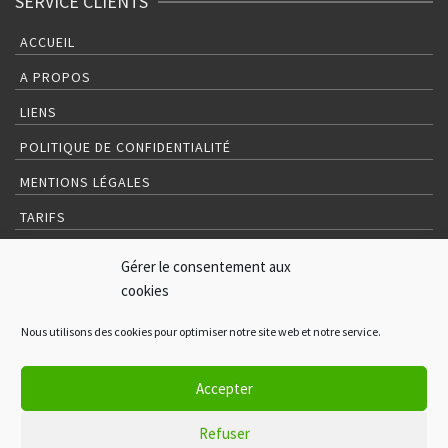
SERVICE CLIENTS
ACCUEIL
A PROPOS
LIENS
POLITIQUE DE CONFIDENTIALITÉ
MENTIONS LÉGALES
TARIFS
C.G.V.
Gérer le consentement aux
CONTACT
cookies
DERNIERS PROJETS
Nous utilisons des cookies pour optimiser notre site web et notre service.
Accepter
Refuser